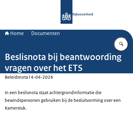
Naar de homepage van Rijksoverheid
Rijksoverheid
Home
Documenten
Vu
Beslisnota bij beantwoording
vragen over het ETS
Beleidsnota
14-04-2026
In een beslisnota staat achtergrondinformatie die
bewindspersonen gebruiken bij de besluitvorming over een
Kamerstuk.