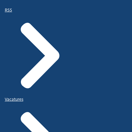
RSS
Vacatures