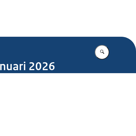
.nl
Vul in wat u z
anuari 2026