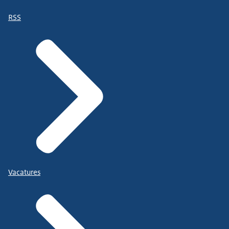
RSS
Vacatures