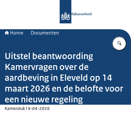
Naar de homepage van Rijksoverheid
Rijksoverheid
Home
Documenten
Vu
Uitstel beantwoording
Kamervragen over de
aardbeving in Eleveld op 14
maart 2026 en de belofte voor
een nieuwe regeling
Kamerstuk
14-04-2026