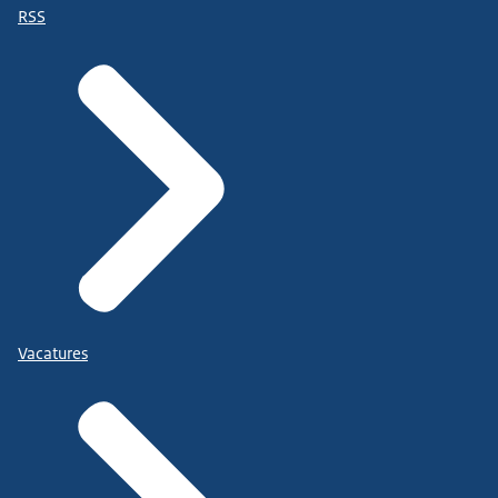
RSS
Vacatures