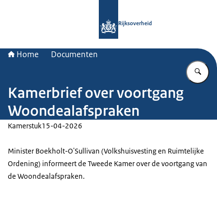
Naar de homepage van Rijksoverheid
Rijksoverheid
Home
Documenten
Vu
Kamerbrief over voortgang
Woondealafspraken
Kamerstuk
15-04-2026
Minister Boekholt-O'Sullivan (Volkshuisvesting en Ruimtelijke
Ordening) informeert de Tweede Kamer over de voortgang van
de Woondealafspraken.