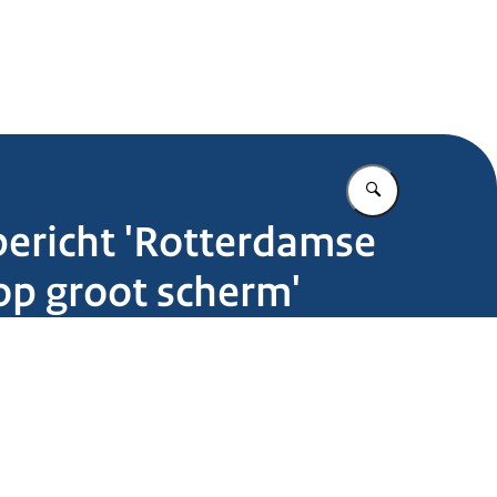
.nl
Vul in wat u z
bericht 'Rotterdamse
op groot scherm'