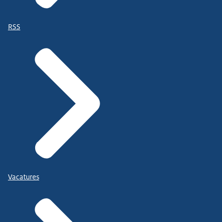
RSS
Vacatures