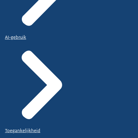
AI-gebruik
Toegankelijkheid