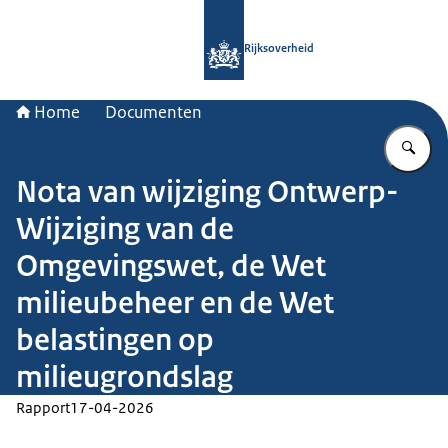
Naar de homepage van Rijksoverheid
Rijksoverheid
Home
Documenten
Vu
Nota van wijziging Ontwerp-
Wijziging van de
Omgevingswet, de Wet
milieubeheer en de Wet
belastingen op
milieugrondslag
Rapport
17-04-2026