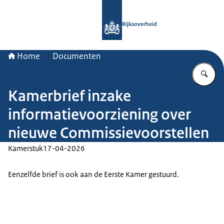
Naar de homepage van Rijksoverheid
Rijksoverheid
Home
Documenten
Vu
Kamerbrief inzake
informatievoorziening over
nieuwe Commissievoorstellen
Kamerstuk
17-04-2026
Eenzelfde brief is ook aan de Eerste Kamer gestuurd.