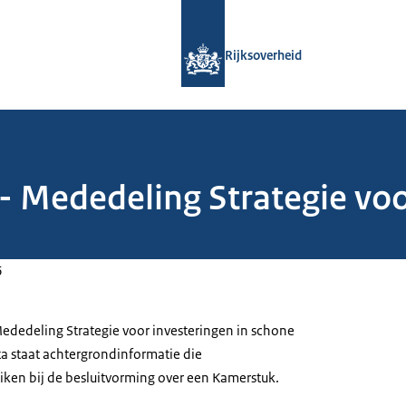
Naar de homepage van Rijksoverheid
Rijksoverheid
2 - Mededeling Strategie vo
6
 Mededeling Strategie voor investeringen in schone
ta staat achtergrondinformatie die
ken bij de besluitvorming over een Kamerstuk.