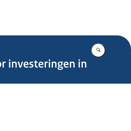
.nl
Vul in wat u z
or investeringen in