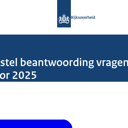
Naar de homepage van Rijksoverheid
Rijksoverheid
tstel beantwoording vragen
or 2025