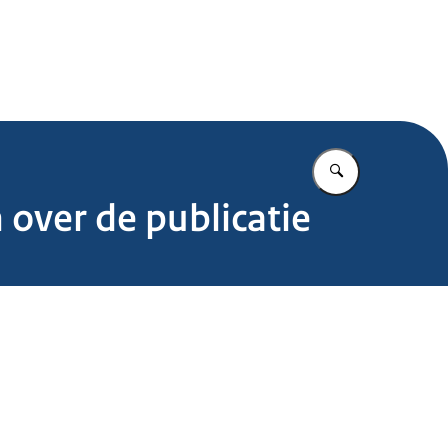
.nl
Vul in wat u z
 over de publicatie