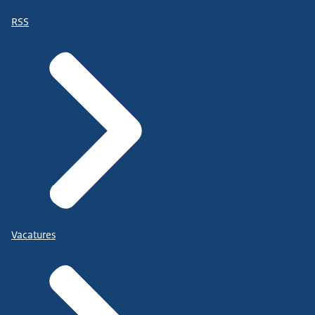
RSS
Vacatures