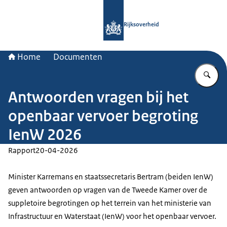
Naar de homepage van Rijksoverheid
Rijksoverheid
Home
Documenten
Vu
Antwoorden vragen bij het
openbaar vervoer begroting
IenW 2026
Rapport
20-04-2026
Minister Karremans en staatssecretaris Bertram (beiden IenW)
geven antwoorden op vragen van de Tweede Kamer over de
suppletoire begrotingen op het terrein van het ministerie van
Infrastructuur en Waterstaat (IenW) voor het openbaar vervoer.