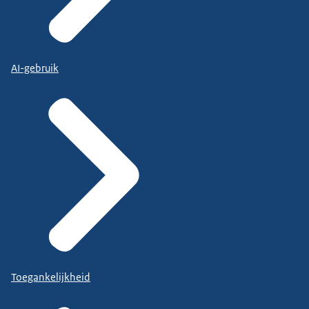
AI-gebruik
Toegankelijkheid