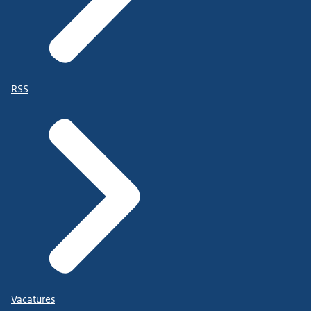
RSS
Vacatures