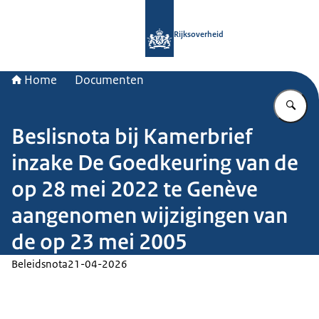
Naar de homepage van Rijksoverheid
Rijksoverheid
Home
Documenten
Vu
Beslisnota bij Kamerbrief
inzake De Goedkeuring van de
op 28 mei 2022 te Genève
aangenomen wijzigingen van
de op 23 mei 2005
Beleidsnota
21-04-2026