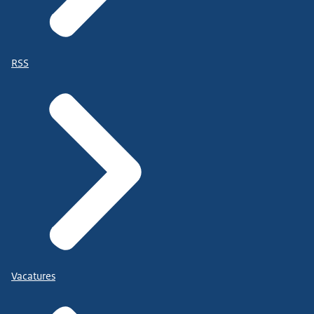
RSS
Vacatures