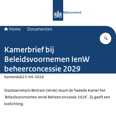
Naar de homepage van Rijksoverheid
Rijksoverheid
Home
Documenten
Vu
Kamerbrief bij
Beleidsvoornemen IenW
beheerconcessie 2029
Kamerstuk
23-04-2026
Staatssecretaris Bertram (IenW) stuurt de Tweede Kamer het
'Beleidsvoornemen IenW Beheerconcessie 2029'. Zij geeft een
toelichting.