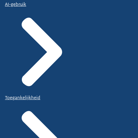
AI-gebruik
Toegankelijkheid