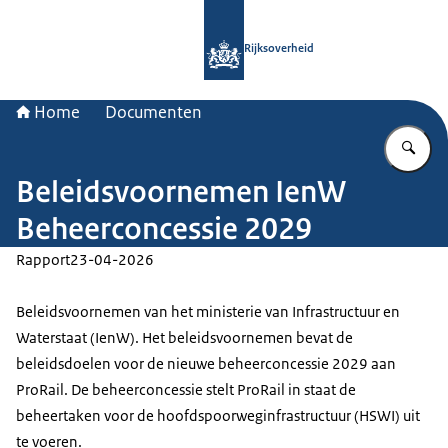
Naar de homepage van Rijksoverheid
Rijksoverheid
Home
Documenten
Vu
Beleidsvoornemen IenW
Beheerconcessie 2029
Rapport
23-04-2026
Beleidsvoornemen van het ministerie van Infrastructuur en
Waterstaat (IenW). Het beleidsvoornemen bevat de
beleidsdoelen voor de nieuwe beheerconcessie 2029 aan
ProRail. De beheerconcessie stelt ProRail in staat de
beheertaken voor de hoofdspoorweginfrastructuur (HSWI) uit
te voeren.