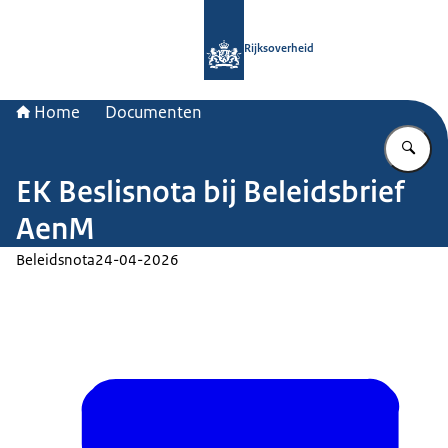
Naar de homepage van Rijksoverheid
Rijksoverheid
Home
Documenten
Vu
EK Beslisnota bij Beleidsbrief
AenM
Beleidsnota
24-04-2026