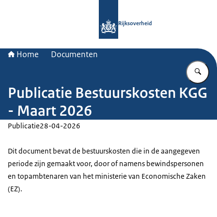
Naar de homepage van Rijksoverheid
Rijksoverheid
Home
Documenten
Vu
Publicatie Bestuurskosten KGG
- Maart 2026
Publicatie
28-04-2026
Dit document bevat de bestuurskosten die in de aangegeven
periode zijn gemaakt voor, door of namens bewindspersonen
en topambtenaren van het ministerie van Economische Zaken
(EZ).