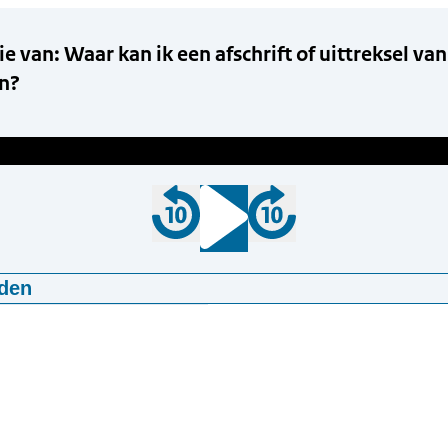
e van: Waar kan ik een afschrift of uittreksel van
n?
den
sie van: Waar kan ik een afschrift of uittreksel van de burger
02:11
mp3
2,1 MB