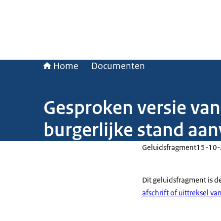
Home
Documenten
Gesproken versie van:
burgerlijke stand aa
Geluidsfragment
15-10
Dit geluidsfragment is d
afschrift of uittreksel v