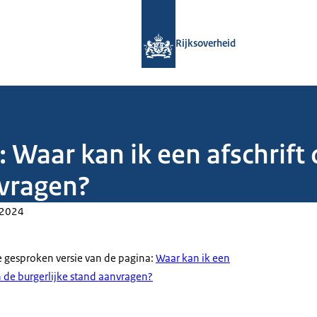
Naar de homepage van Rijksoverheid
Rijksoverheid
 Waar kan ik een afschrift 
nvragen?
-2024
e gesproken versie van de pagina:
Waar kan ik een
an de burgerlijke stand aanvragen?