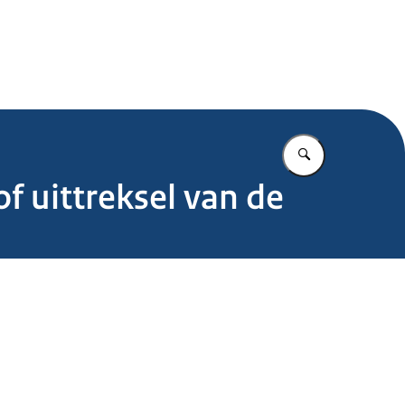
.nl
Vul in wat u z
of uittreksel van de