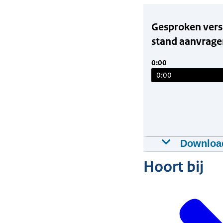
Gesproken versi
stand aanvrage
0:00
0:00
Downloa
Gesproken ver
Hoort bij
aanvragen?
15-10-2024
00:
Download