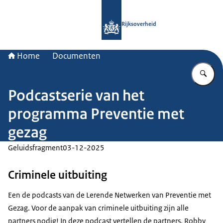
Naar de homepage van Rijksoverheid
Rijksoverheid
Home
Documenten
Vu
Podcastserie van het
programma Preventie met
gezag
Geluidsfragment
03-12-2025
Criminele uitbuiting
Een de podcasts van de Lerende Netwerken van Preventie met
Gezag. Voor de aanpak van criminele uitbuiting zijn alle
partners nodig! In deze podcast vertellen de partners, Robby