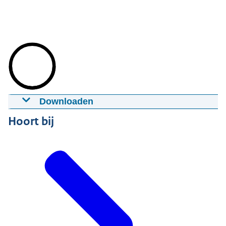
Downloaden
Balans in risico’s en verantwoordelijkheden.
Hoort bij
Omgaan met de risico-regelreflex
02-02-2015
25:00
mp4
Groot formaat: 930 MB
Download
Ondertiteling
srt
Download