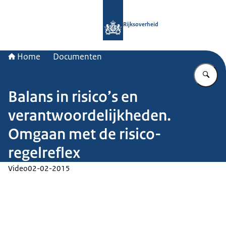
Naar de homepage van Rijksoverheid
Rijksoverheid
Home
Documenten
Vu
Balans in risico’s en
verantwoordelijkheden.
Omgaan met de risico-
regelreflex
Video
02-02-2015