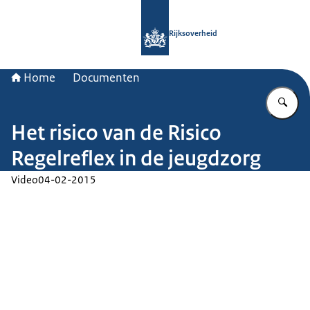
Naar de homepage van Rijksoverheid
Rijksoverheid
Home
Documenten
Vu
Het risico van de Risico
Regelreflex in de jeugdzorg
Video
04-02-2015