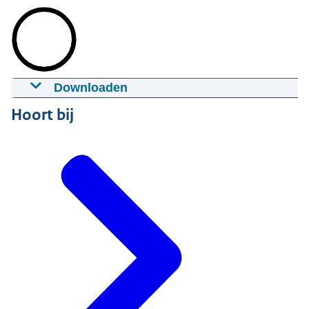
Downloaden
Het risico van de Risico Regelreflex in de
Hoort bij
jeugdzorg
04-02-2015
8.43
mp4
Groot formaat: 174:0 MB
Download
Ondertiteling
srt
Download
Audiobeschrijving
mp3