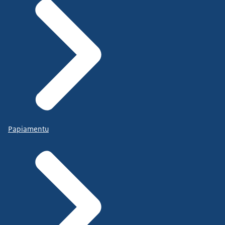
Er geldt één uitzondering.
Een gemeenteraad kan gevallen aanwijzen waarin
participatie voor initiatiefnemers wel verplicht is.
Het gaat dan om activiteiten die niet
binnen het omgevingsplan passen...
en waarvoor een vergunning nodig is.
Meer weten over de Omgevingswet
Papiamentu
en participatie?
Kijk op de website van
uw gemeente, waterschap of provincie.
Onze omgeving maken we samen.
De Omgevingswet.