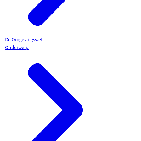
aanvragen.
De Omgevingswet stimuleert dat u
actiever en eerder wordt benaderd...
om mee te denken over
De Omgevingswet
nieuwe plannen in uw buurt.
Onderwerp
Of het nu gaat om nieuwe
plannen van de overheid,
van een ondernemer, van uw buren
of van uzelf.
Het is belangrijk om
vroeg met elkaar in gesprek te gaan.
Zo leert u
elkaars wensen en behoeften kennen.
Daarbij kunt u zelf uw omgeving