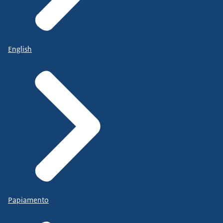
en waterschapsverordening.
Is de gemeente bezig
met een nieuw omgevingsplan?
English
Dan moet de gemeente dit
eerst bekend maken.
In die bekendmaking staat hoe de participatie
voor die wijziging van het omgevingsplan eruit
ziet.
En hoe inwoners
daarover kunnen meepraten.
Een initiatiefnemer, diegene met een plan of idee,
wordt aangemoedigd
Papiamento
om aan participatie te doen.
Het is dus niet verplicht.