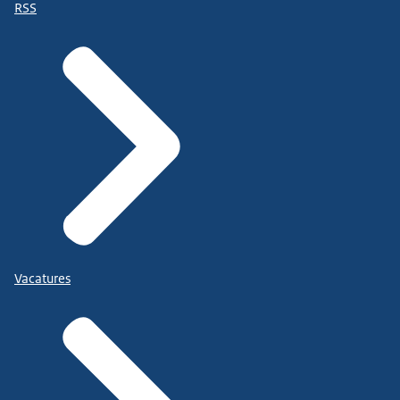
RSS
Vacatures