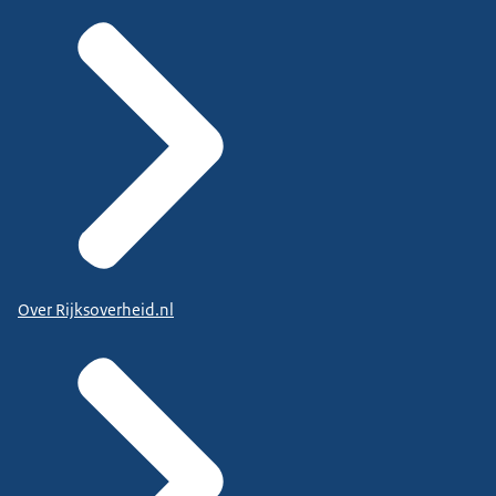
Over Rijksoverheid.nl