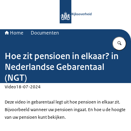
Naar de homepage van Rijksoverheid
Rijksoverheid
Home
Documenten
Vu
Hoe zit pensioen in elkaar? in
Nederlandse Gebarentaal
(NGT)
Video
18-07-2024
Deze video in gebarentaal legt uit hoe pensioen in elkaar zit.
Bijvoorbeeld wanneer uw pensioen ingaat. En hoe u de hoogte
van uw pensioen kunt bekijken.