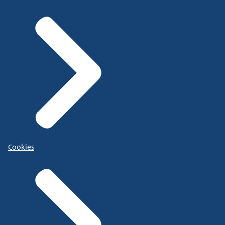
Cookies