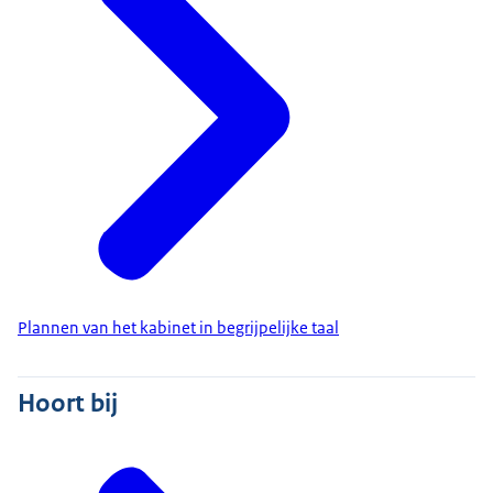
belangrijkste plannen voor overheid en bestuur.
Het is de 4e van 6 video’s.
Overheid en bestuur
Iets regelen met de overheid moet makkelijker,
sneller en betrouwbaarder worden. Het kabinet wil
het volgende:
Elk jaar worden minimaal 500 regels geschrapt
of versimpeld.
Informatie van de overheid moet voor iedereen
begrijpelijk zijn.
Plannen van het kabinet in begrijpelijke taal
1 fout mag iemand niet meteen in de
problemen brengen. Daarom komt er een recht
Hoort bij
op vergissen.
Mensen kunnen alles met de overheid ook
online regelen.
De Rijksoverheid huurt minder mensen in. Dat