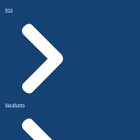
RSS
Vacatures