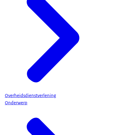
bespaart geld.
De prijs van bijvoorbeeld stroom en water op
Bonaire, Saba en Sint Eustatius moet omlaag.
Daardoor leven er minder mensen in armoede.
Overheidsdienstverlening
Onderwerp