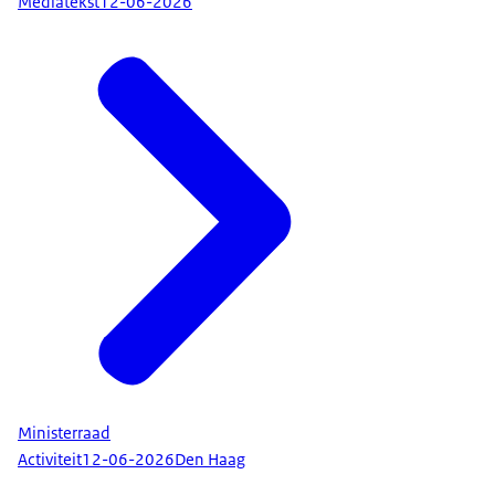
Mediatekst
12-06-2026
veel meer op elkaar afstemmen, bijvoorbeeld waar
het gaat om internationale bescherming of de
normen voor opvang. Het zijn concrete stappen
om meer grip te krijgen op migratie. Het moet op
termijn ook de druk verminderen op Ter Apel, waar
al tijdenlang veel te veel mensen verblijven. En het
moet ook een eind maken aan het dagelijks
aankloppen bij burgemeesters om op stel en
sprong nieuwe opvanglocaties te zoeken. Wil dat
zeggen dat met één druk op de knop vanaf
vandaag alles vlekkeloos zal verlopen? Nee, dat
zeker niet. We zullen ongetwijfeld tegen
opstartproblemen aanlopen. Het zal tijd kosten
om alle nieuwe procedures van papier ook naar de
praktijk te brengen en deze ook echt na te leven in
Ministerraad
alle EU-lidstaten. Maar met dit pact ligt er wel een
Activiteit
12-06-2026
Den Haag
stevige basis, waarmee we hard aan de slag blijven