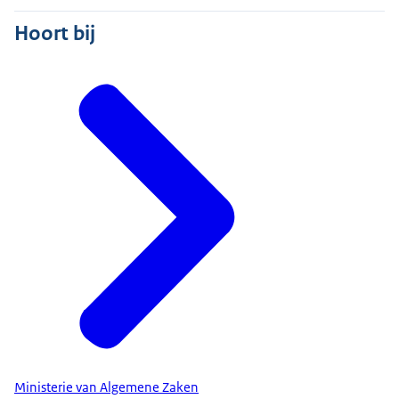
en in Europa verder kunnen bouwen. Bijvoorbeeld
Hoort bij
aan de partnerschappen en afspraken met landen
over terugkeerhubs, waarin we met Duitsland,
Denemarken, Oostenrijk en Griekenland het
voortouw willen nemen. Daar gaan we ook
volgende week bij de Europese Raad ook weer
mee verder.
Tot slot het WK voetbal, dat gisteren is begonnen
in Mexico en vandaag ook in de andere landen
echt van start gaat. Een groot evenement waar
miljoenen Nederlanders naar uitkijken en dat ook
heel veel mensen ook verleidt tot een klein gokje.
Dat kan leuk zijn, maar wel tot een bepaalde
hoogte, want geld waar je mee gokt, ja, verstandig
om alleen geld in te zetten dat je ook echt kan
missen, want als het fout gaat, kun je ook letterlijk
Ministerie van Algemene Zaken
heel veel verliezen en meer dan alleen je geld. En