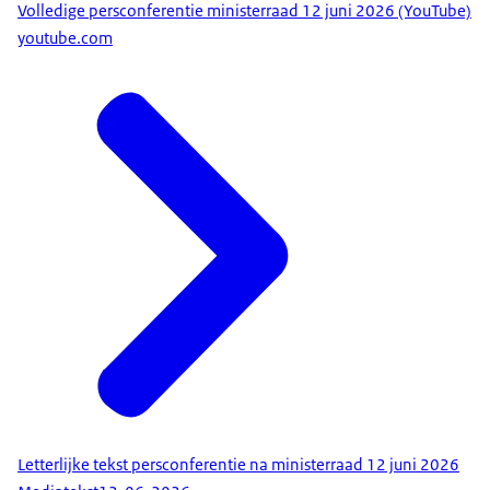
Volledige persconferentie ministerraad 12 juni 2026 (YouTube)
noemen. Ik denk dat iedereen nog wel de beelden
youtube.com
voor zich ziet uit 2015, van overvolle gammele
bootjes op de Middellandse Zee, met alle fatale
gevolgen van dien. En van massa’s mensen die –
vaak na het betalen van veel geld aan
mensensmokkelaars – in weer en wind, met hun
bezittingen op de rug door Europa struinen. Het
was de start van 10 jaar Europese
onderhandelingen, debatteren en
voorbereidingen. En ik ben blij dat we vandaag
eindelijk een begin maken met een
menswaardiger migratiebeleid. Waarbij we streng
controleren aan de buitengrenzen en sneller
vaststellen of mensen mogen blijven of de EU weer
moeten verlaten. Waarbij Europese landen solidair
met elkaar zijn en we erkende vluchtelingen veilig
Letterlijke tekst persconferentie na ministerraad 12 juni 2026
over Europa hervestigen. En waarbij we asielregels