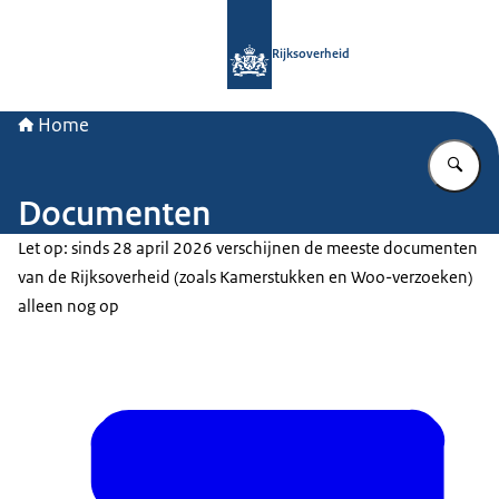
Naar de homepage van Rijksoverheid
Rijksoverheid
Home
Vu
Documenten
Let op: sinds 28 april 2026 verschijnen de meeste documenten
van de Rijksoverheid (zoals Kamerstukken en Woo-verzoeken)
alleen nog op