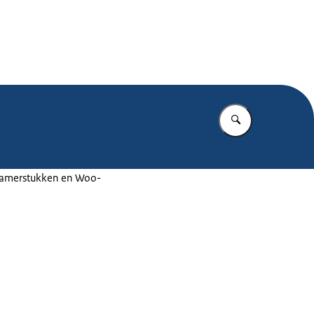
.nl
Vul in wat u z
 Kamerstukken en Woo-