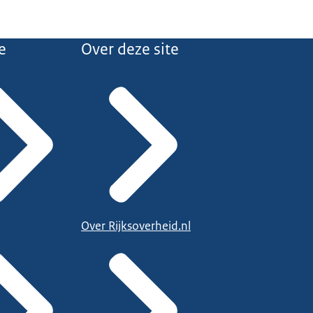
e
Over deze site
Over Rijksoverheid.nl