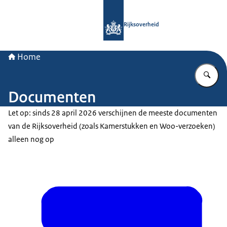
Naar de homepage van Rijksoverheid
Rijksoverheid
Home
Vu
Documenten
Let op: sinds 28 april 2026 verschijnen de meeste documenten
van de Rijksoverheid (zoals Kamerstukken en Woo-verzoeken)
alleen nog op