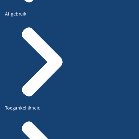
AI-gebruik
Toegankelijkheid