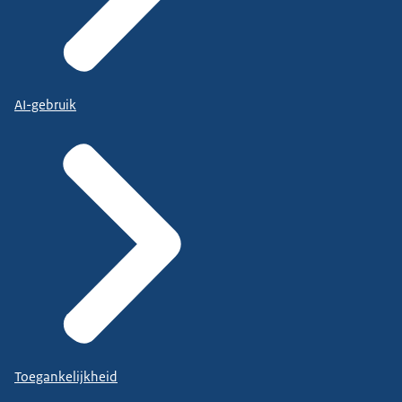
AI-gebruik
Toegankelijkheid