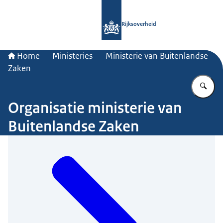
Naar de homepage van Rijksoverheid
Rijksoverheid
Home
Ministeries
Ministerie van Buitenlandse
Zaken
Vu
Organisatie ministerie van
Buitenlandse Zaken