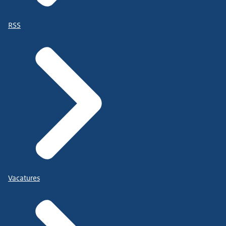
RSS
Vacatures