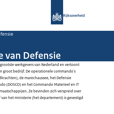
Naar de homepage van Rijksoverheid
Rijksoverheid
efensie
e van Defensie
 grootste werkgevers van Nederland en vertoont
 groot bedrijf. De operationele commando's
ijdkrachten), de marechaussee, het Defensie
o (DOSCO) en het Commando Materieel en IT
maatschappijen. Ze bevinden zich verspreid over
f van het ministerie (het departement) is gevestigd