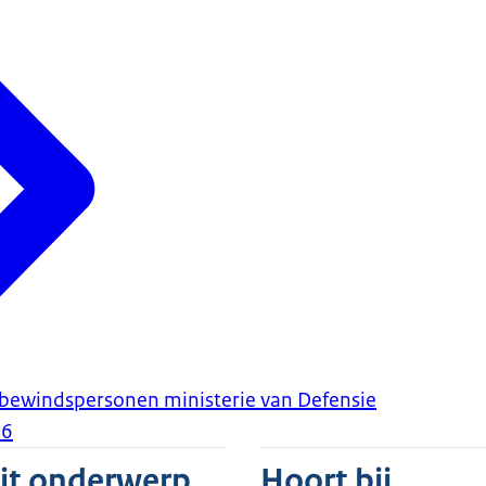
 bewindspersonen ministerie van Defensie
26
dit onderwerp
Hoort bij