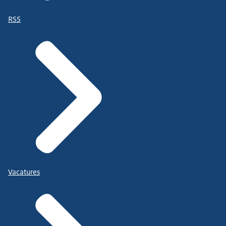
RSS
Vacatures