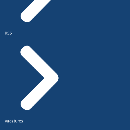
RSS
Vacatures