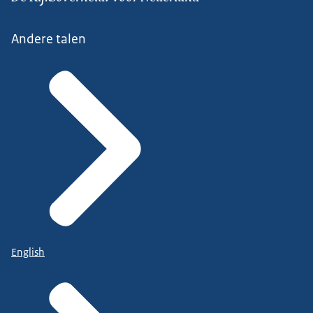
Andere talen
English