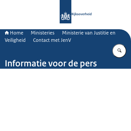
Naar de homepage van Rijksoverheid
Rijksoverheid
Home
Ministeries
Ministerie van Justitie en
Veiligheid
Contact met JenV
Vu
Informatie voor de pers
Beeld: © Getty Images