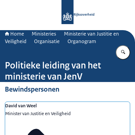
Naar de homepage van Rijksoverheid
Rijksoverheid
Home
Ministeries
Ministerie van Justitie en
Veiligheid
Organisatie
Organogram
Vu
Politieke leiding van het
ministerie van JenV
Bewindspersonen
David van Weel
Minister van Justitie en Veiligheid