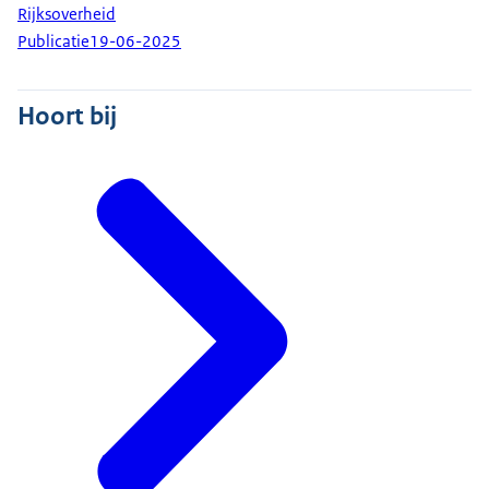
Rijksoverheid
Met het nieuwe register sluiten vraag en aanbod
Publicatie
19-06-2025
beter op elkaar aan.
De tolkdiensten worden georganiseerd door
Hoort bij
intermediairs.
Zij denken mee over modernisering en
oplossingen om reiskosten te besparen.
Ook zijn garanties voor tolken gecreëerd, door
onder andere de introductie van een
minimumtarief.
Zij kunnen, nu er meer intermediairs actief
worden, beter kiezen voor wie ze willen werken en
onder welke voorwaarden.
Hoe zien de veranderingen eruit in de praktijk?
Kijk naar Faisel, hij staat sinds kort als tolk
ingeschreven in het register.
Zo maakt hij voor iedereen duidelijk welke
kwaliteiten hij in huis heeft en voor welke