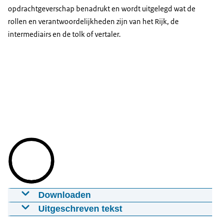
opdrachtgeverschap benadrukt en wordt uitgelegd wat de
rollen en verantwoordelijkheden zijn van het Rijk, de
intermediairs en de tolk of vertaler.
Downloaden
Animatie verbetering tolkdiensten
Uitgeschreven tekst
20-10-2020
00:01:55
mp4
33,3 MB