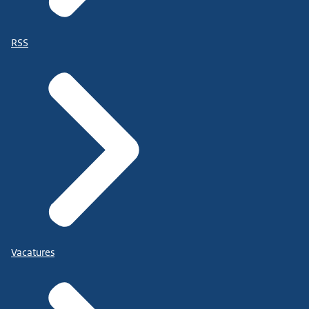
RSS
Vacatures