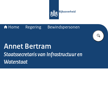
Naar de homepage van Rijksoverheid
Rijksoverheid
Home
Regering
Bewindspersonen
Vu
Annet Bertram
Staatssecretaris van Infrastructuur en
Waterstaat
Beeld: Martijn Beekman