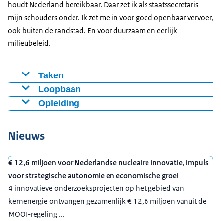
houdt Nederland bereikbaar. Daar zet ik als staatssecretaris
mijn schouders onder. Ik zet me in voor goed openbaar vervoer,
ook buiten de randstad. En voor duurzaam en eerlijk
milieubeleid.
Taken
Milieu: geluidshinder, milieuveiligheid en -risico’s,
Loopbaan
gevaarlijke stoffen, biociden en gewasbescherming
23 februari 2026
Opleiding
buiten de landbouw, luchtkwaliteit, verkeersemissies
Benoeming mr. drs. A.W.H. Bertram tot
1983 - 1989
en brandstoffen. Niet
:
klimaat.
staatssecretaris van Infrastructuur en Waterstaat in
Rechten, Universiteit Leiden
Nieuws
Bodem
het kabinet-Jetten
1978 – 1983
Openbaar vervoer en spoor
april 2025 – 23 februari 2026
Sociologie, Universiteit Leiden
€ 12,6 miljoen voor Nederlandse nucleaire innovatie, impuls
Internationaal openbaar vervoer
Secretaris-generaal Asiel en Migratie, ministerie van
1977
voor strategische autonomie en economische groei
Fietsbeleid
Asiel en Migratie
Gymnasium Visser ’t Hooft, Leiden
4 innovatieve onderzoeksprojecten op het gebied van
Duurzaam vervoer
januari 2023 – 23 februari 2026
kernenergie ontvangen gezamenlijk € 12,6 miljoen vanuit de
Koninklijk Nederlands Meteorologisch Instituut
Directeur-generaal Migratie, ministerie van Justitie en
MOOI-regeling ...
(KNMI)
Veiligheid