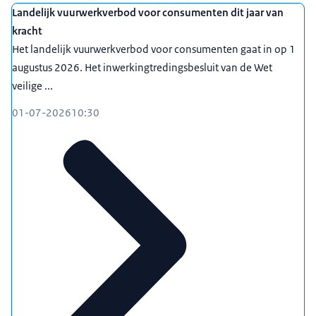
Subsidies
Landelijk vuurwerkverbod voor consumenten dit jaar van
- 1994 – 1997: hoofd afdeling Huursubsidie
kracht
- 1992 – 1994: hoofd afdeling Bewoners- en
Het landelijk vuurwerkverbod voor consumenten gaat in op 1
woonruimtezaken
augustus 2026. Het inwerkingtredingsbesluit van de Wet
- 1990 – 1992: hoofd afdeling Woonruimtezaken
veilige ...
- 1986 – 1990: beleidsmedewerker directoraat-
01-07-2026
10:30
generaal Volkshuisvesting
1983 – 1986
Onderzoekscoördinator bij het Onderzoeksbureau
Ruimtelijke Ordening en Volkshuisvesting van de
Universiteit Leiden