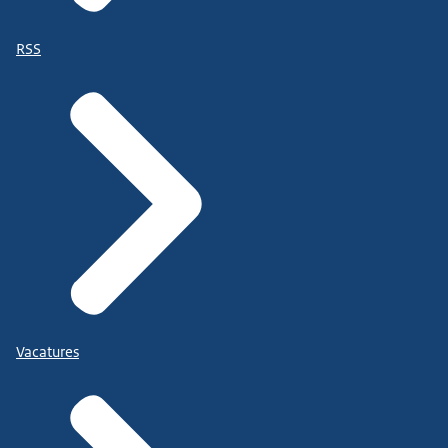
RSS
Vacatures