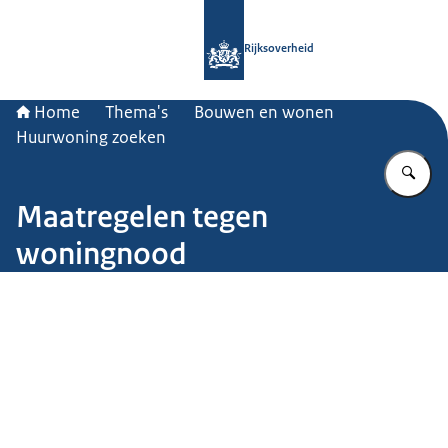
Naar de homepage van Rijksoverheid
Rijksoverheid
Home
Thema's
Bouwen en wonen
Huurwoning zoeken
Vu
Maatregelen tegen
woningnood
Beeld: © ANP / Ton Borsboom