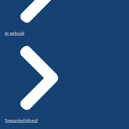
AI-gebruik
Toegankelijkheid