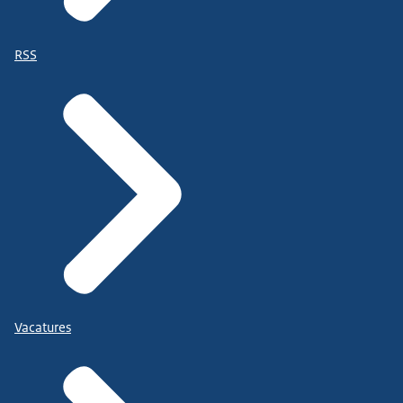
RSS
Vacatures