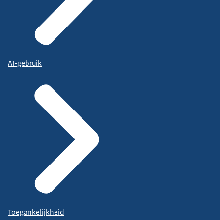
AI-gebruik
Toegankelijkheid