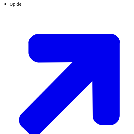
de handen wil wassen bij binnenkomst. Was zelf
Op de
(medisch)
mondkapje
wil dragen (en eventueel
Deze adviezen zijn gebaseerd op
ook uw handen als u ergens binnenkomt.
een corona-zelftest wil doen).
U kunt tijdens het bezoek een raam of deur
Ga niet mee als u zelf klachten heeft.
openzetten. En na het bezoek de ruimte goed
Draag zelf een (medisch) mondkapje.
luchten door ramen of deuren tegen elkaar open te
Ga zo mogelijk rechts achter de bestuurder zitten.
zetten.