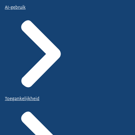
AI-gebruik
Toegankelijkheid