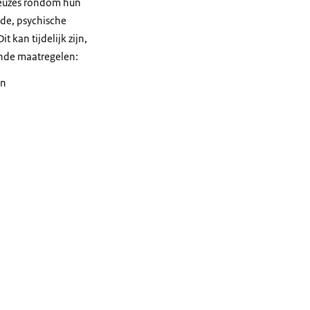
 keuzes rondom hun
ede, psychische
 kan tijdelijk zijn,
ende maatregelen:
an