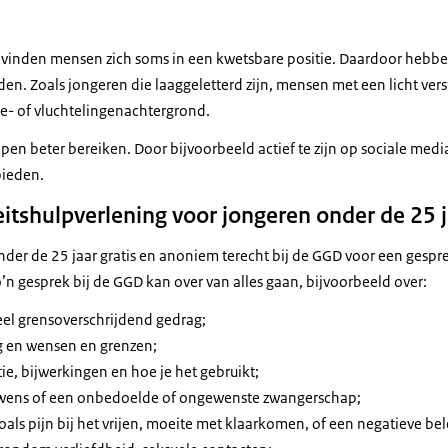
inden mensen zich soms in een kwetsbare positie. Daardoor hebben
nden. Zoals jongeren die laaggeletterd zijn, mensen met een licht ver
e- of vluchtelingenachtergrond.
pen beter bereiken. Door bijvoorbeeld actief te zijn op sociale med
ebieden.
eitshulpverlening voor jongeren onder de 25 
er de 25 jaar gratis en anoniem terecht bij de GGD voor een gesprek
’n gesprek bij de GGD kan over van alles gaan, bijvoorbeeld over:
eel grensoverschrijdend gedrag;
g en wensen en grenzen;
e, bijwerkingen en hoe je het gebruikt;
rwens of een onbedoelde of ongewenste zwangerschap;
als pijn bij het vrijen, moeite met klaarkomen, of een negatieve bele