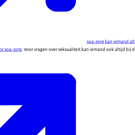
soa-zorg kan iemand altij
oor soa-zorg
. Voor vragen over seksualiteit kan iemand ook altijd bij de