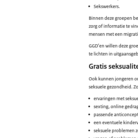
Sekswerkers.
Binnen deze groepen bev
zorg of informatie te vi
mensen met een migrati
GGD’en willen deze groe
te lichten in uitgaansg
Gratis seksualit
Ook kunnen jongeren ond
seksuele gezondheid. Zo
ervaringen met seksu
sexting, online gedra
passende anticoncepti
een eventuele kinde
seksuele problemen zo