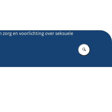
.nl
 zorg en voorlichting over seksuele
Vul in wat u z