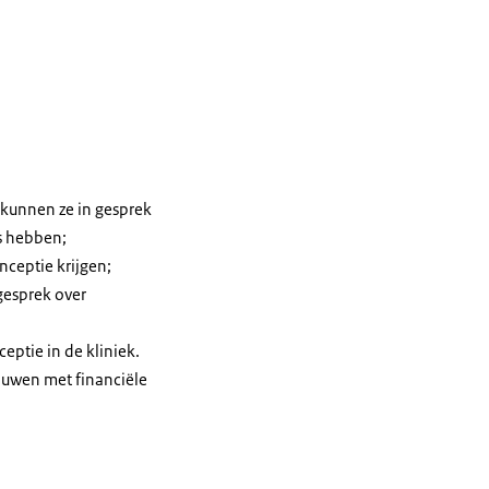
r kunnen ze in gesprek
s hebben;
nceptie krijgen;
gesprek over
eptie in de kliniek.
rouwen met financiële