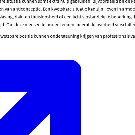
re situatie kunnen soms extra hulp gebruiken. Bijvoorbeeld bij de
n van anticonceptie. Een kwetsbare situatie kan zijn: leven in armo
ving, dak- en thuisloosheid of een licht verstandelijke beperking. Dit
ijd. Om deze mensen te ondersteunen, neemt de overheid verschill
wetsbare positie kunnen ondersteuning krijgen van professionals v