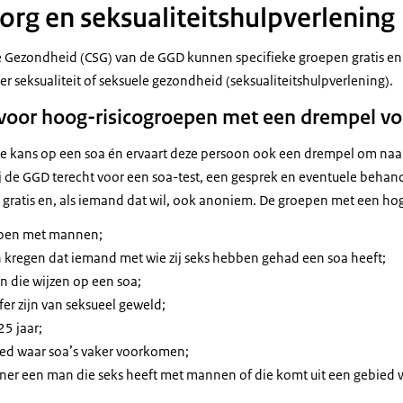
org en seksualiteitshulpverlening
le Gezondheid (CSG) van de GGD kunnen specifieke groepen gratis e
ver seksualiteit of seksuele gezondheid (seksualiteitshulpverlening).
 voor hoog-risicogroepen met een drempel vo
 kans op een soa én ervaart deze persoon ook een drempel om naar 
de GGD terecht voor een soa-test, een gesprek en eventuele behand
gratis en, als iemand dat wil, ook anoniem. De groepen met een hoge
bben met mannen;
 kregen dat iemand met wie zij seks hebben gehad een soa heeft;
 die wijzen op een soa;
fer zijn van seksueel geweld;
5 jaar;
ied waar soa’s vaker voorkomen;
ner een man die seks heeft met mannen of die komt uit een gebied w