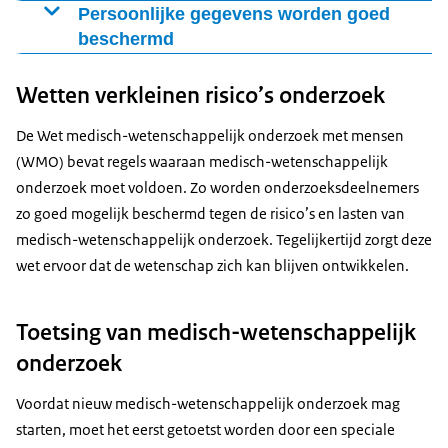
aan een onderzoek. De deelnemer mag altijd stoppen
De onderzoeker geeft de onderzoeksdeelnemer
Persoonlijke gegevens worden goed
met het onderzoek, ook als het onderzoek al is
schriftelijke informatie over het onderzoek. Alle vragen
beschermd
begonnen. Als de deelnemer stopt, heeft dat geen
die de deelnemer heeft, mogen gesteld worden. Dat
Tijdens het onderzoek verzamelt de onderzoeker
invloed op de behandeling die de deelnemer vóór het
Wetten verkleinen risico’s onderzoek
mag voordat het onderzoek start, maar ook tijdens en
gegevens over de deelnemers aan het onderzoek. Om
onderzoek kreeg.
na het onderzoek. De onderzoeker zal de vragen zo
de privacy van de onderzoeksdeelnemers te
De Wet medisch-wetenschappelijk onderzoek met mensen
goed mogelijk beantwoorden.
beschermen krijgen deze gegevens een code. Er komen
(WMO) bevat regels waaraan medisch-wetenschappelijk
geen namen of andere persoonsgegevens voor in een
Er is ook een onafhankelijk deskundige. Dit is een
onderzoek moet voldoen. Zo worden onderzoeksdeelnemers
rapport over het onderzoek. In die rapporten wordt
arts of onderzoeker die veel weet over het onderwerp,
zo goed mogelijk beschermd tegen de risico’s en lasten van
alleen de code gebruikt.
maar niet betrokken is bij het onderzoek. De
medisch-wetenschappelijk onderzoek. Tegelijkertijd zorgt deze
onderzoeksdeelnemer kan vragen stellen aan deze
wet ervoor dat de wetenschap zich kan blijven ontwikkelen.
deskundige.
Toetsing van medisch-wetenschappelijk
onderzoek
Voordat nieuw medisch-wetenschappelijk onderzoek mag
starten, moet het eerst getoetst worden door een speciale