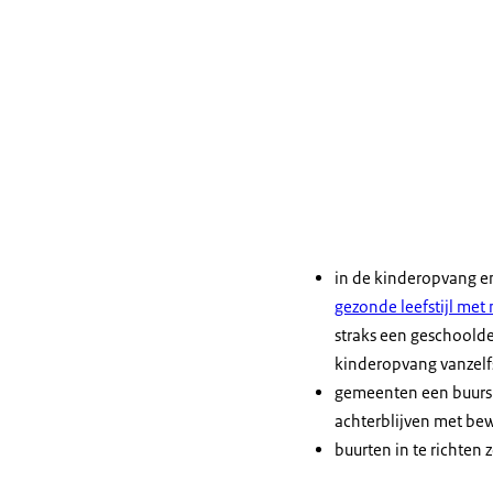
in de kinderopvang e
gezonde leefstijl me
straks een geschoold
kinderopvang vanzel
gemeenten een buurs
achterblijven met be
buurten in te richten