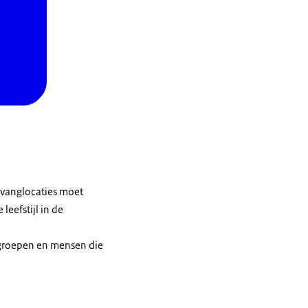
pvanglocaties moet
eefstijl in de
groepen en mensen die