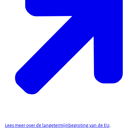
plattelandsgebieden. Gevolgen van
klimaatverandering. Veilige grenzen door
grensbewaking. Veilige producten en voedsel voor
consumenten en hulp bij opvang van asielzoekers.
Maar hoe weten we nou of dat geld goed wordt
besteed? In Nederland controleert de Algemene
Rekenkamer de uitgaven van de regering in
Europa en controleert de Europese Rekenkamer
jaarlijkse de bestedingen van het Europees geld, of
de EU het geld uitgeeft volgens de afspraken en of
dit leidt tot de gewenste resultaten. De Europese
begroting zorgt ervoor dat landen in Europa geld
bijeenbrengen om samen problemen aan te
pakken en vooruit te komen. Net zoals je oma en
opa dat met hun huishoudboekje ook probeerden
Lees meer over de langetermijnbegroting van de EU
.
te doen.