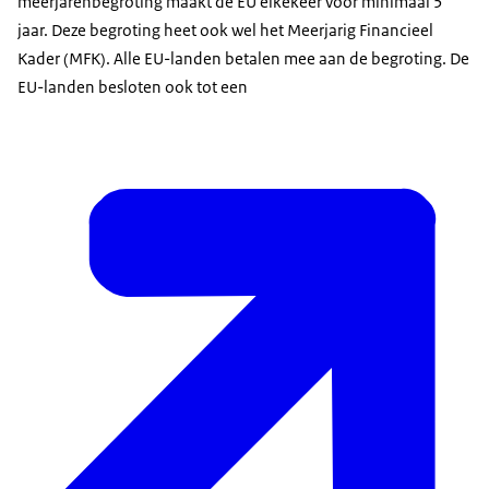
meerjarenbegroting maakt de EU elkekeer voor minimaal 5
een iets andere schaal. Het gaat niet om
jaar. Deze begroting heet ook wel het Meerjarig Financieel
duizenden euro's, maar om miljarden. Ook de
Kader (MFK). Alle EU-landen betalen mee aan de begroting. De
tijdsduur verschilt. Het gaat niet om één jaar, maar
EU-landen besloten ook tot een
om zeven jaar. Voor zo'n periode wordt zo'n
huishoudboekje vastgesteld door de Europese
Unie. Trouwens, de EU noemt het daarom ook
geen huishoudboekje, maar het meerjarig
financieel kader of de Europese
meerjarenbegroting. En wat er precies instaat
bepaalt niet één land. Daarover onderhandelen
de 27 EU landen. Ook bespreken ze hoe ze aan het
geld komen om alles te kunnen betalen.
Waarom wil je eigenlijk zo'n groot huishoudboekje
waar zoveel landen aan meedoen? Nou, EU-
landen kunnen elkaar helpen om zich verder te
ontwikkelen en dat brengt voordelen met zich
mee. Bijvoorbeeld meer werk of meer klanten in