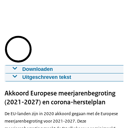
Downloaden
Europese meerjarenbegroting / MFK
Uitgeschreven tekst
19-08-2021
00:03:39
mp4
182 MB
Europese meerjarenbegroting MFK
Akkoord Europese meerjarenbegroting
Download
Een huishoudboekje? Misschien hadden jouw opa
(2021-2027) en corona-herstelplan
en oma dat vroeger ook wel thuis liggen. Daarin
Ondertiteling
staat precies hoeveel geld binnenkomt en eruit
De EU-landen zijn in 2020 akkoord gegaan met de Europese
srt
5 KB
gaat. Zo'n huishoudboekje heeft de Europese Unie
meerjarenbegroting voor 2021-2027. Deze
ook. Daarin staat eigenlijk hetzelfde, maar dan op
Download