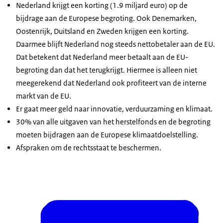
Europese begroting. Heeft een land niet
Nederland krijgt een korting (1.9 miljard euro) op de
gerecycled plastic afval? Dan betaalt zo'n land
bijdrage aan de Europese begroting. Ook Denemarken,
daarover een bijdrage die ook belandt in het potje
Oostenrijk, Duitsland en Zweden krijgen een korting.
van de Europese begroting. En om het
Daarmee blijft Nederland nog steeds nettobetaler aan de EU.
huishoudboekje rond te maken een jaarlijkse
Dat betekent dat Nederland meer betaalt aan de EU-
bijdrage van de EU lidstaten.
begroting dan dat het terugkrijgt. Hiermee is alleen niet
meegerekend dat Nederland ook profiteert van de interne
In dat potje zit uiteindelijk een flink bedrag. Want
markt van de EU.
er zijn 27 EU-landen. Hoeveel? Tot 2027 is er 1074
Er gaat meer geld naar innovatie, verduurzaming en klimaat.
miljard euro beschikbaar. De EU-landen hebben
30% van alle uitgaven van het herstelfonds en de begroting
afgesproken dat het geld naar verschillende
moeten bijdragen aan de Europese klimaatdoelstelling.
doelen gaat, zoals: de groei van de economie, die
Afspraken om de rechtsstaat te beschermen.
groeit door bijvoorbeeld te investeren in
onderzoek en te innoveren op het gebied van
duurzaamheid en digitalisering. Meer banen,
verkleinen van inkomensverschillen van inwoners
tussen de regio's en steden van de EU. Een stabiel
inkomen voor boeren en klimaat-aanpak in