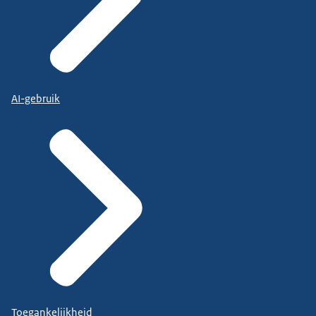
AI-gebruik
Toegankelijkheid