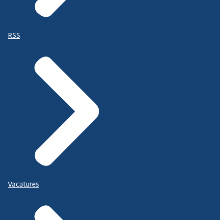
RSS
Vacatures