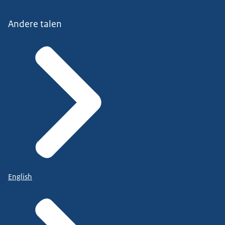
Andere talen
English